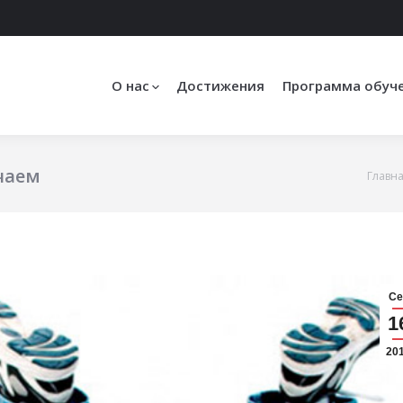
О нас
Достижения
Программа обуч
чаем
Главн
Вы здесь:
Се
1
20