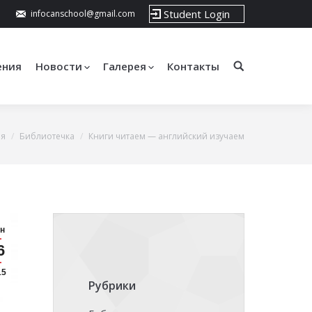
Student Login
infocanschool@gmail.com
ения
Новости
Галерея
Контакты
ая
Библиотечка
Книги читаем — английский изучаем
н
6
15
Рубрики