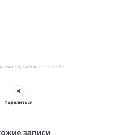
отечка
By
CanSchool
16.09.2015
Поделиться
хожие записи