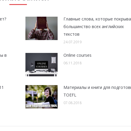
ет?
Главные слова, которые покрыв
большинство всех английских
текстов
24.07.2019
ы в
Оnline courses
06.11.2018
11
Mатериалы и книги для подготов
TOEFL
07.08.2018