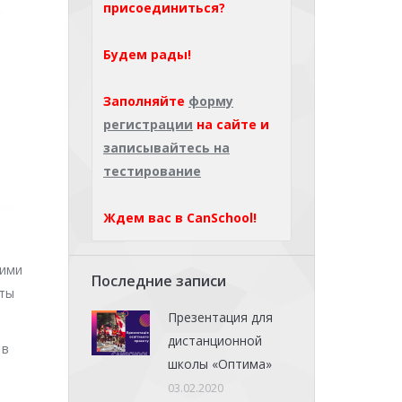
присоединиться?
Будем рады!
Заполняйте
форму
регистрации
на сайте и
записывайтесь на
тестирование
Ждем вас в CanSchool!
кими
Последние записи
аты
Презентация для
дистанционной
 в
школы «Оптима»
03.02.2020