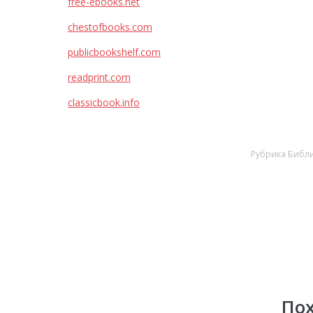
free-ebooks.net
chestofbooks.com
publicbookshelf.com
readprint.com
classicbook.info
Рубрика
Библи
По