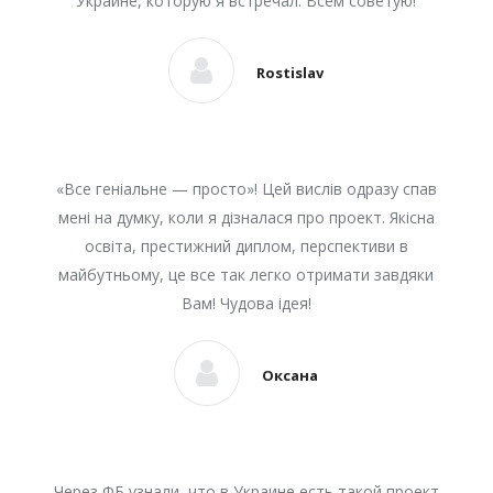
Украине, которую я встречал. Всем советую!
Rostislav
«Все геніальне — просто»! Цей вислів одразу спав
мені на думку, коли я дізналася про проект. Якісна
освіта, престижний диплом, перспективи в
майбутньому, це все так легко отримати завдяки
Вам! Чудова ідея!
Оксана
Через ФБ узнали, что в Украине есть такой проект