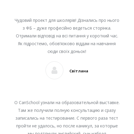
Чудовий проект для школярів! Дізнались про нього
з ФБ – дуже професійно ведеться сторінка.
Отримали відповіді на всі питання у короткий час.
Як підростемо, обов’язково віддам на навчання
сюди своїх доньок!
Світлана
О CanSchool узнали на образовательной выставке.
Там же получили полную консультацию и сразу
записались на тестирование. С первого раза тест
пройти не удалось, но после каникул, за которые
мы подтянули английский, сын набрал