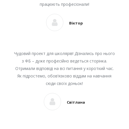
працюють професіонали!
Віктор
Чудовий проект для школярів! Дізнались про нього
з ФБ – дуже професійно ведеться сторінка.
Отримали відповіді на всі питання у короткий час.
Як підростемо, обов’язково віддам на навчання
сюди своїх доньок!
Світлана