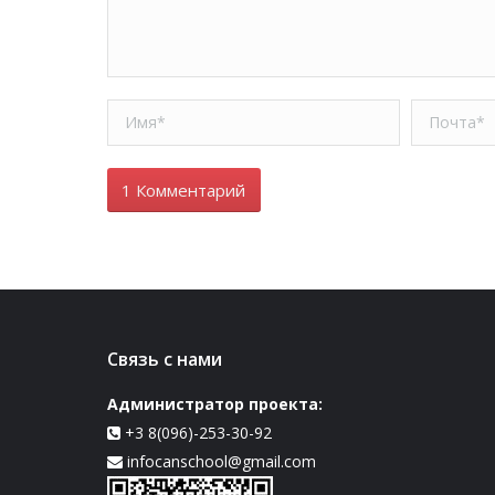
Имя *
Почта *
1 Комментарий
Связь с нами
Администратор проекта:
+3 8(096)-253-30-92
infocanschool@gmail.com