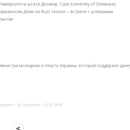
ниверситета штата Делавэр, США (University of Delaware),
риканском Доме на Buzz Session – встрече с успешными
опытом.
Министра молодежи и спорта Украины, который поддержал дан
риятия
By
CanSchool
22.01.2018