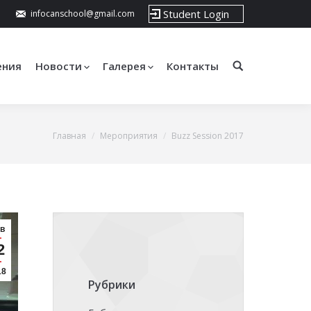
Student Login
infocanschool@gmail.com
ения
Новости
Галерея
Контакты
Главная
Мероприятия
Buzz Session 2017
в
2
18
Рубрики