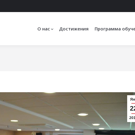
О нас
Достижения
Программа обуч
Вы здесь:
Ян
2
20