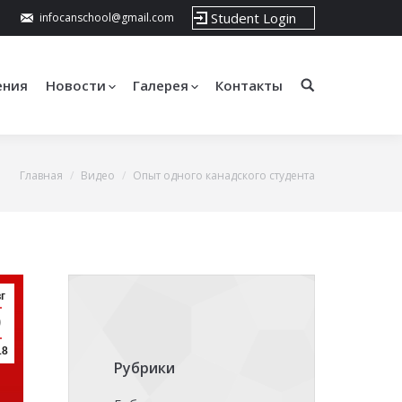
Student Login
infocanschool@gmail.com
ения
Новости
Галерея
Контакты
Главная
Видео
Опыт одного канадского студента
г
9
18
Рубрики