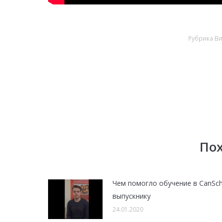
Рубрика
Ви
По
Чем помогло обучение в CanSc
выпускнику
24.01.2020