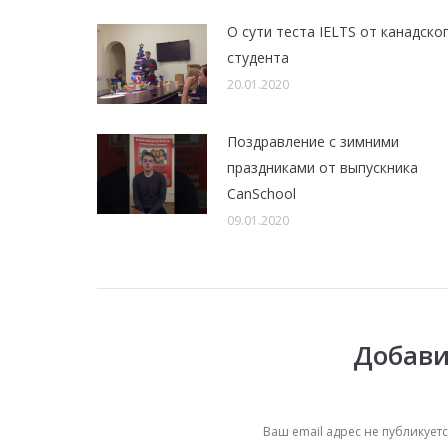
О сути теста IELTS от канадско
студента
20.01.2020
Поздравление с зимними
праздниками от выпускника
CanSchool
09.01.2020
Добави
Ваш email адрес не публикуе