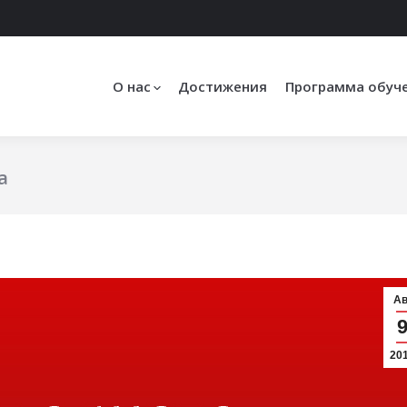
О нас
Достижения
Программа обуч
а
Вы здесь:
Ав
20