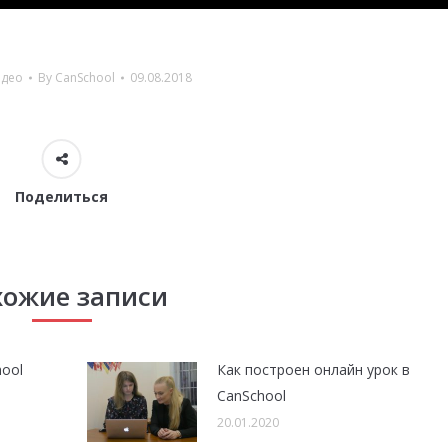
део
By
CanSchool
09.08.2018
Поделиться
хожие записи
hool
Как построен онлайн урок в
CanSchool
20.01.2020