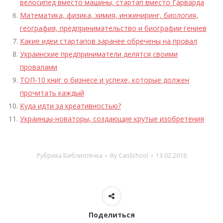
велосипед вместо машины, стартап вместо Гарварда
Математика, физика, химия, инжиниринг, биология,
география, предпринимательство и биографии гениев
Какие идеи стартапов заранее обречены на провал
Украинские предприниматели делятся своими
провалами
ТОП-10 книг о бизнесе и успехе, которые должен
прочитать каждый
Куда идти за креативностью?
Украинцы-новаторы, создающие крутые изобретения
Рубрика
Библиотечка
By
CanSchool
13.02.2018
Поделиться