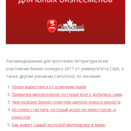
Рекомендованная для прочтения литература всем
участникам бизнес-конкурса 2017 от университета США, а
также другим ученикам CanSchool, по желанию.
Уроки маркетинга от компании Apple
Привычки миллионеров, которые всего добились сами
Чем полезен бизнес-план при запуске нового проекта
История стартапа, который искал не инвесторов, а
клиентов
Как живет самый молодой миллиардер в мире: