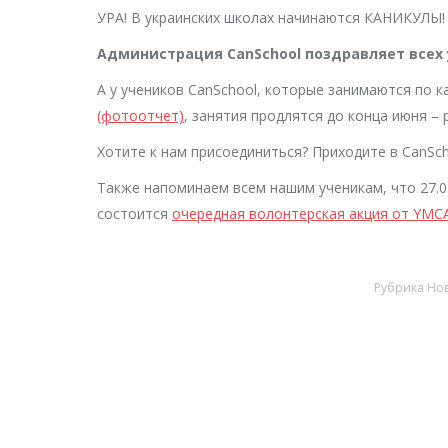
УРА! В украинских школах начинаются КАНИКУЛЫ!
Администрация CanSchool поздравляет всех 
А у учеников CanSchool, которые занимаются по к
(фотоотчет)
, занятия продлятся до конца июня – 
Хотите к нам присоединиться? Приходите в CanSch
Также напоминаем всем нашим ученикам, что 27.05
состоится
очередная волонтерская акция от YMC
Рубрика
Нов