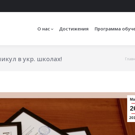
О нас
Достижения
Программа обуч
икул в укр. школах!
Глав
Вы здесь:
Ма
2
20