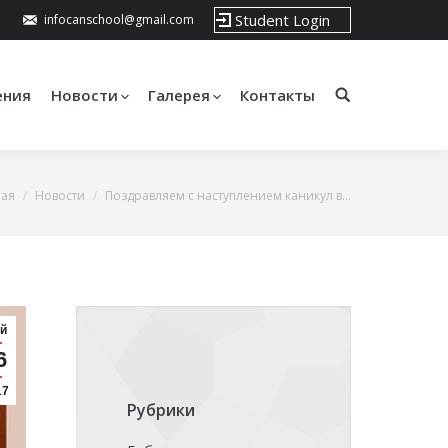
Student Login
infocanschool@gmail.com
ения
Новости
Галерея
Контакты
ная
Новости
Поздравляем с наступлением каникул в…
й
6
17
Рубрики