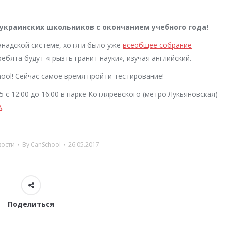
украинских школьников с окончанием учебного года!
анадской системе, хотя и было уже
всеобщее собрание
ребята будут «грызть гранит науки», изучая английский.
ool! Сейчас самое время пройти тестирование!
 с 12:00 до 16:00 в парке Котляревского (метро Лукьяновская)
A
.
ости
By
CanSchool
26.05.2017
Поделиться