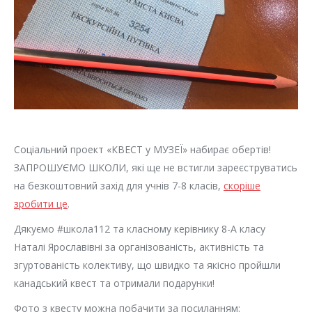
Соціальний проект «КВЕСТ у МУЗЕЇ» набирає обертів!
ЗАПРОШУЄМО ШКОЛИ, які ще не встигли зареєструватись
на безкоштовний захід для учнів 7-8 класів,
скоріше
зробити це
.
Дякуємо #школа112 та класному керівнику 8-А класу
Наталі Ярославівні за організованість, активність та
згуртованість колективу, що швидко та якісно пройшли
канадський квест та отримали подарунки!
Фото з квесту можна побачити за посиланням: