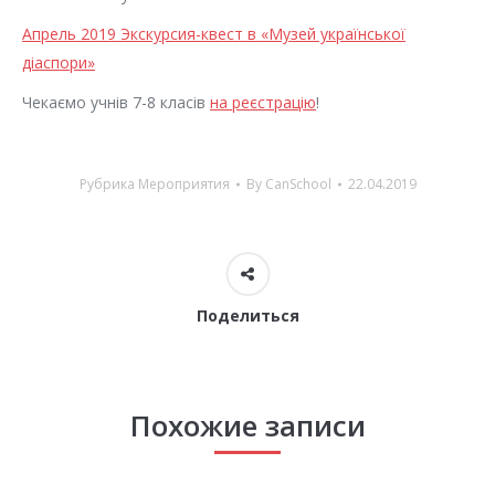
Апрель 2019 Экскурсия-квест в «Музей української
діаспори»
Чекаємо учнів 7-8 класів
на реєстрацію
!
Рубрика
Мероприятия
By
CanSchool
22.04.2019
Поделиться
Похожие записи