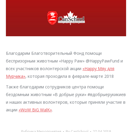
Благодарим Благотворительный Фонд помощи
беcпризорным животным «Happy Paw» @HappyPawFund и
всех участников волонтерской акции
«Happy Мяу для
Мурчика»
, которая проходила в феврале-марте 2018
Также благодарим сотрудников центра помощи
бездомным животным «В добрые руки» #вдобрыерукикиев
и наших активных волонтеров, которые приняли участие в
акции
«WoW BiG WalK»
.
Рубрика
Мероприятия
By
CanSchool
27.04.2018