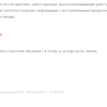
ь его на практике, найти хорошую, высокооплачиваемую работу
ники CanSchool получают информацию о востребованных професси
х Канады.
ду
ть стратегию обучения с 8-9 класса, всегда легче, чем во
упающим в ВУЗы
By
CanSchool
21.03.2018