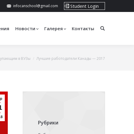
Student Login
infocanschool@gmail.com
ения
Новости
Галерея
Контакты
тупающим в ВУЗы
Лучшие работодатели Канады — 2017
р
1
18
Рубрики