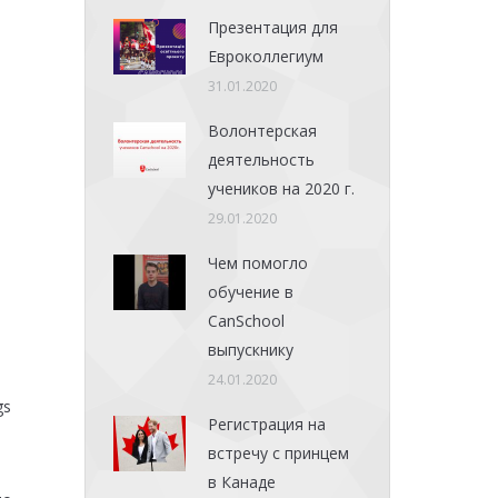
Презентация для
Евроколлегиум
31.01.2020
Волонтерская
деятельность
учеников на 2020 г.
29.01.2020
Чем помогло
обучение в
CanSchool
выпускнику
24.01.2020
gs
Регистрация на
встречу с принцем
в Канаде