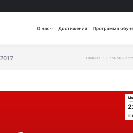
О нас
Достижения
Программа обуч
2017
Главная
В помощь пос
Вы здесь:
Ма
2
20